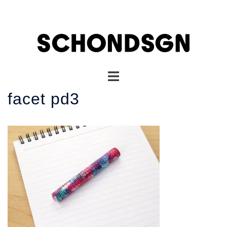
コ
ン
テ
ン
ツ
へ
ト
ス
グ
キ
facet pd3
ル
ッ
メ
プ
ニ
ュ
ー