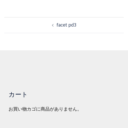
投
facet pd3
稿
ナ
ビ
ゲ
ー
シ
ョ
ン
カート
お買い物カゴに商品がありません。