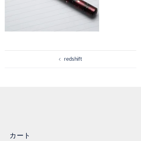
投
redshift
稿
ナ
ビ
ゲ
ー
シ
ョ
ン
カート