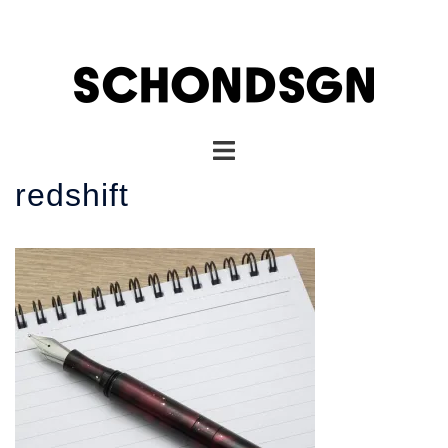
コ
ン
テ
ン
ツ
へ
ト
ス
グ
キ
redshift
ル
ッ
メ
プ
ニ
ュ
ー