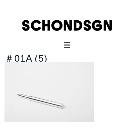
コ
ン
テ
ン
ツ
へ
ト
ス
グ
キ
＃01A (5)
ル
ッ
メ
プ
ニ
ュ
ー