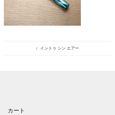
投
イントゥ シン エアー
稿
ナ
ビ
ゲ
ー
シ
ョ
ン
カート