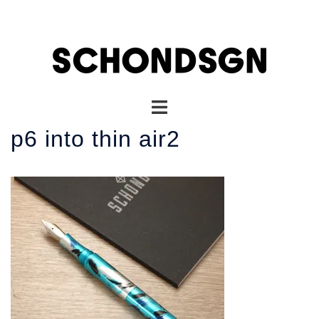
コ
ン
テ
ン
ツ
へ
ト
ス
グ
キ
p6 into thin air2
ル
ッ
メ
プ
ニ
ュ
ー