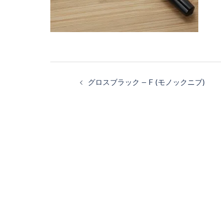
投
稿
グロスブラック – F (モノックニブ)
ナ
ビ
ゲ
ー
シ
ョ
ン