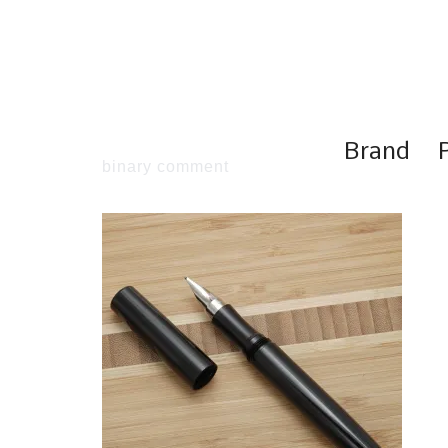
コ
ン
テ
ン
ツ
へ
ス
Brand
キ
binary comment
ッ
プ