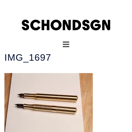
コ
ン
テ
ン
ツ
へ
ト
ス
グ
キ
IMG_1697
ル
ッ
メ
プ
ニ
ュ
ー