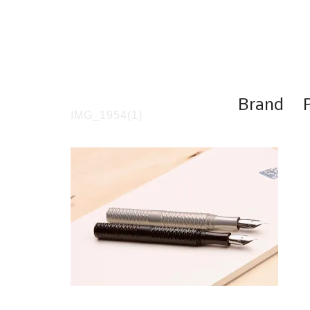
コ
ン
テ
ン
ツ
へ
ス
Brand
キ
IMG_1954(1)
ッ
プ