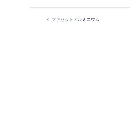
投
稿
ファセットアルミニウム
ナ
ビ
ゲ
ー
シ
ョ
ン