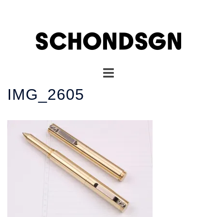
コ
ン
テ
ン
ツ
へ
ト
ス
グ
キ
IMG_2605
ル
ッ
メ
プ
ニ
ュ
ー