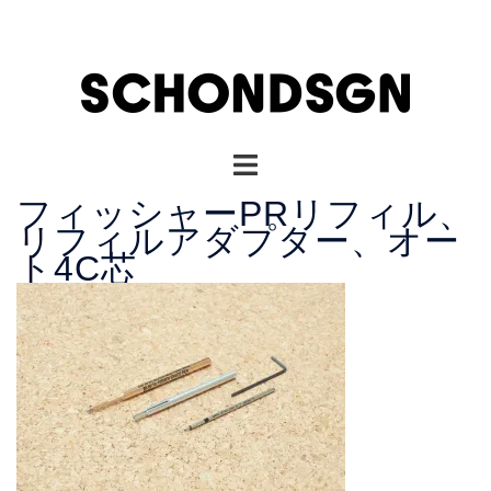
コ
ン
テ
ン
ツ
へ
ト
ス
グ
キ
フィッシャーPRリフィル、
ル
ッ
リフィルアダプター、オー
メ
プ
ト4C芯
ニ
ュ
ー