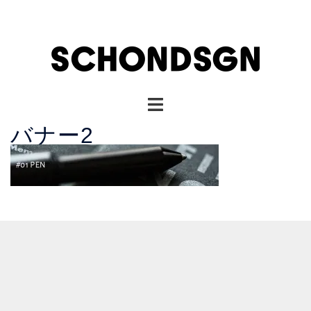
コ
ン
テ
ン
ツ
へ
ト
ス
グ
キ
バナー2
ル
ッ
メ
プ
ニ
ュ
ー