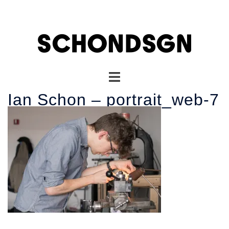
コ
ン
テ
ン
ツ
へ
ト
ス
グ
キ
Ian Schon – portrait_web-7
ル
ッ
メ
プ
ニ
ュ
ー