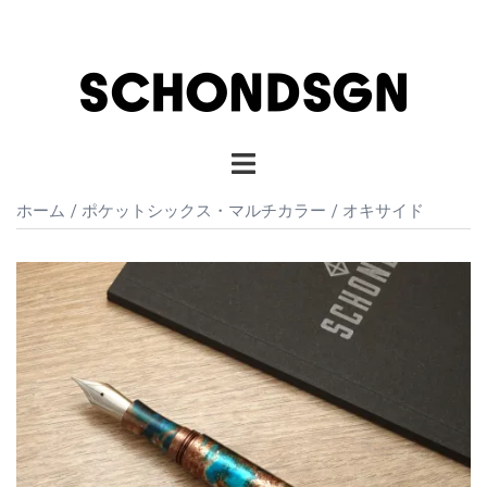
コ
ン
テ
ン
ツ
へ
ト
ス
グ
キ
ル
ホーム
/
ポケットシックス・マルチカラー
/ オキサイド
ッ
メ
プ
ニ
ュ
ー