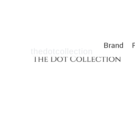
コ
ン
テ
ン
ツ
へ
ス
Brand
キ
thedotcollection
ッ
プ