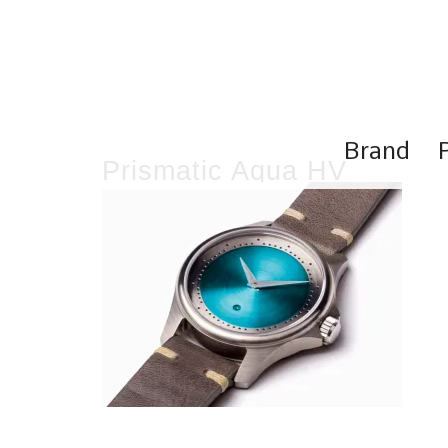
コ
ン
テ
ン
ツ
へ
ス
Brand
キ
Prismatic Aqua HV
ッ
プ