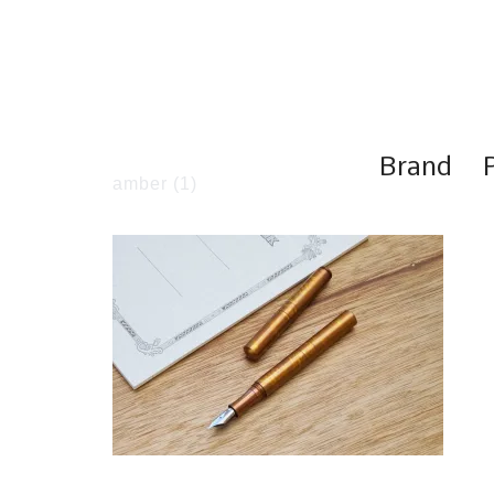
コ
ン
テ
ン
ツ
へ
ス
Brand
キ
amber (1)
ッ
プ