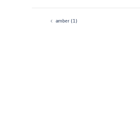
投
稿
amber (1)
ナ
ビ
ゲ
ー
シ
ョ
ン