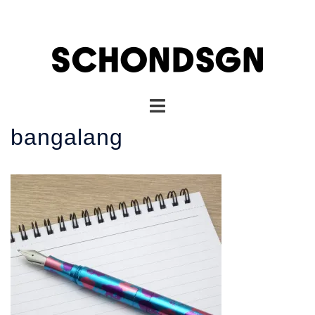
コ
ン
テ
ン
ツ
へ
ト
ス
グ
キ
bangalang
ル
ッ
メ
プ
ニ
ュ
ー