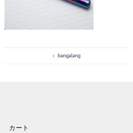
投
bangalang
稿
ナ
ビ
ゲ
ー
シ
ョ
ン
カート