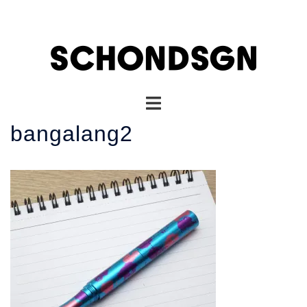
コ
ン
テ
ン
ツ
へ
ト
ス
グ
キ
bangalang2
ル
ッ
メ
プ
ニ
ュ
ー