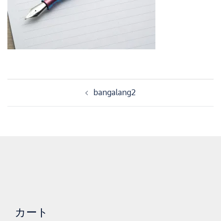
投
bangalang2
稿
ナ
ビ
ゲ
ー
シ
ョ
ン
カート