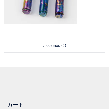
投
cosmos (2)
稿
ナ
ビ
ゲ
ー
シ
ョ
ン
カート