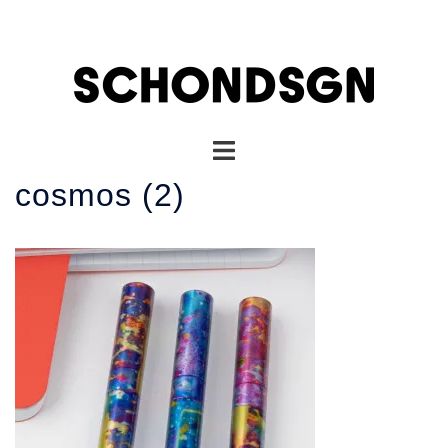
コ
ン
テ
ン
ツ
へ
ト
ス
グ
キ
cosmos (2)
ル
ッ
メ
プ
ニ
ュ
ー