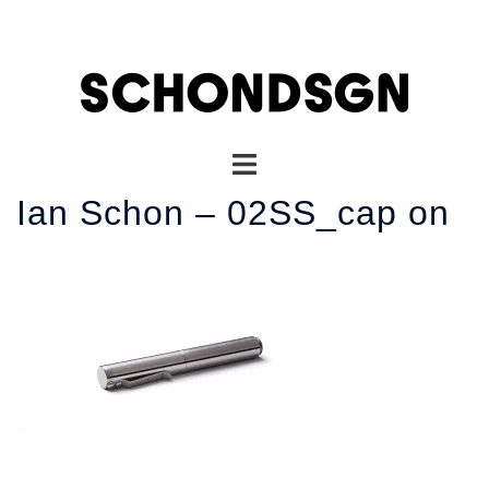
コ
ン
テ
ン
ツ
へ
ト
ス
グ
キ
Ian Schon – 02SS_cap on
ル
ッ
メ
プ
ニ
ュ
ー