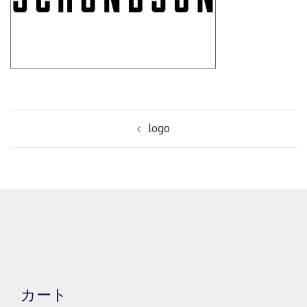
投
logo
稿
ナ
ビ
ゲ
ー
シ
ョ
ン
カート