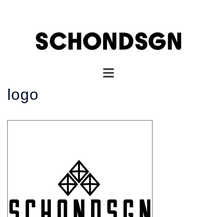
コ
ン
テ
ン
ツ
へ
ト
ス
グ
キ
logo
ル
ッ
メ
プ
ニ
ュ
ー