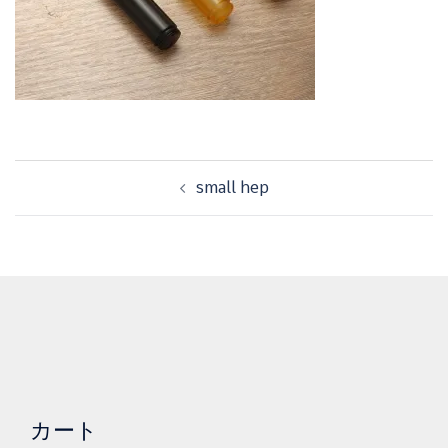
投
small hep
稿
ナ
ビ
ゲ
ー
シ
ョ
ン
カート