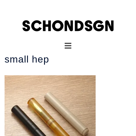
コ
ン
テ
ン
ツ
へ
ト
ス
グ
キ
small hep
ル
ッ
メ
プ
ニ
ュ
ー